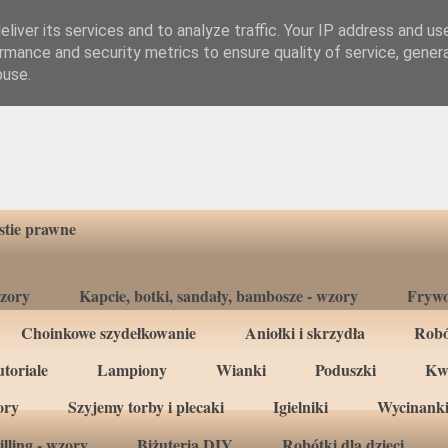
liver its services and to analyze traffic. Your IP address and us
rmance and security metrics to ensure quality of service, gene
buse.
tie prawne
wzory
Kapcie, botki, sandały, bambosze - wzory
Frywo
Choinkowe szydełkowanie
Aniołki i skrzydła
Robó
toriale
Lampiony
Wianki
Poduszki
Kw
ory
Szyjemy torby i plecaki
Igielniki
Wycinanki
lling - wzory
Biżuteria DIY
Robótki dla dzieci