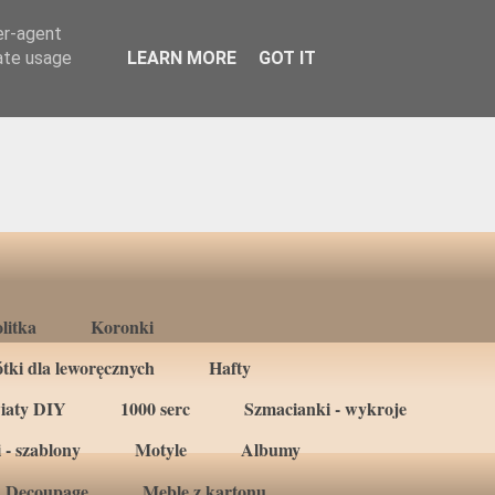
er-agent
rate usage
LEARN MORE
GOT IT
litka
Koronki
tki dla leworęcznych
Hafty
iaty DIY
1000 serc
Szmacianki - wykroje
 - szablony
Motyle
Albumy
Decoupage
Meble z kartonu