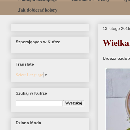
Jak dobierać kolory
13 lutego 201
Wielkan
Szperających w Kufrze
Urocza ozdob
Translate
Select Language
▼
Szukaj w Kufrze
Dziana Moda