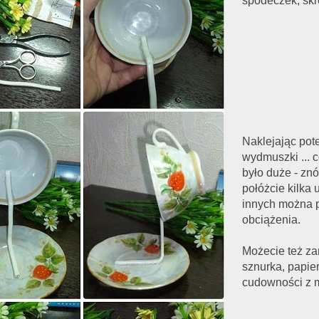
spodeczek, skrę
Naklejając pote
wydmuszki ... c
było duże - znó
połóżcie kilka
innych można p
obciążenia.
Możecie też za
sznurka, papie
cudowności z m