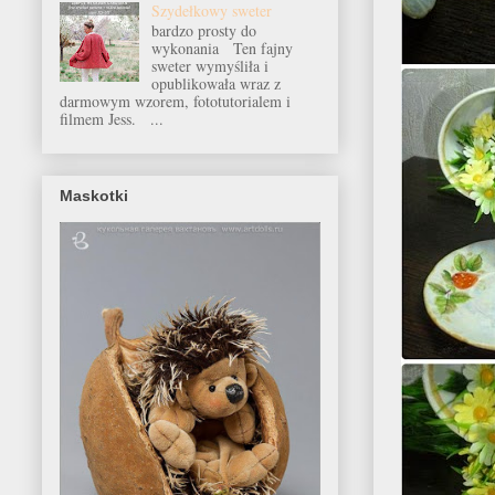
Szydełkowy sweter
bardzo prosty do
wykonania Ten fajny
sweter wymyśliła i
opublikowała wraz z
darmowym wzorem, fototutorialem i
filmem Jess. ...
Maskotki