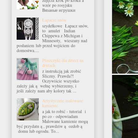
zdjęcia krok po kroku a
wzór po rosyjsku
Bязаные игрушки
Łapacze snów
szydełkowe Łapacz snów,
to amulet Indian
Chippewa z Michigan i
Minnesoty, wieszany nad
posłaniem lub przed wejściem do
domostwa....
Płaszczyki dla dzieci na
drutach
z instrukcją jak zrobić
Śliczny. Prawda?!
Oczywiście wszystko
zależy jak ą wełnę wybierzemy, i
jeśli zależy nam aby kolory tak ...
Artystycznie malowane
kamienie
a jak to robić - tutorial i
po co - odpowiadam
Malowane kamienie mogą
być przydatn ą , prawdziw ą ozdob ą
domu lub ogrodu. To...