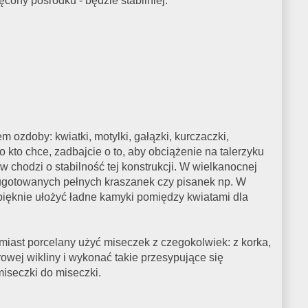
cony pośrodku - będzie stabilniej.
m ozdoby: kwiatki, motylki, gałązki, kurczaczki,
o kto chce, zadbajcie o to, aby obciążenie na talerzyku
w chodzi o stabilność tej konstrukcji. W wielkanocnej
 ugotowanych pełnych kraszanek czy pisanek np. W
ięknie ułożyć ładne kamyki pomiędzy kwiatami dla
miast porcelany użyć miseczek z czegokolwiek: z korka,
rowej wikliny i wykonać takie przesypujące się
iseczki do miseczki.