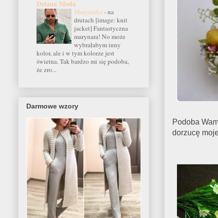
Dziana Moda
Marynarka
-
na
drutach [image: knit
jacket] Fantastyczna
marynara! No może
wybrałabym inny
kolor, ale i w tym kolorze jest
świetna. Tak bardzo mi się podoba,
że zro...
Darmowe wzory
Podoba Wam s
dorzucę moje