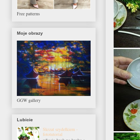
Free patterns
Moje obrazy
GGW gallery
Lubicie
Skrzat szydełkiem -
fototutorial