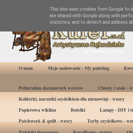
This site uses cookies from Google to de
are shared with Google along with perfo
statistics, and to detect and address a
O mnie
Moje malowanie - My painting
Kwes
Pobieralnia darmowych wzorów
Chusty i szale - 
Kołderki, narzutki szydełkiem dla niemowląt - wzory
Papierowa wiklina
Butelki
Lampy - DIY i tu
Patchwork & quilt - wzory
Torby szydełkowe - wz
Naklejki decoupage
Koralikowo - wzory
Qui