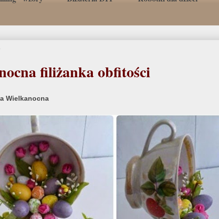
5
ocna filiżanka obfitości
a Wielkanocna