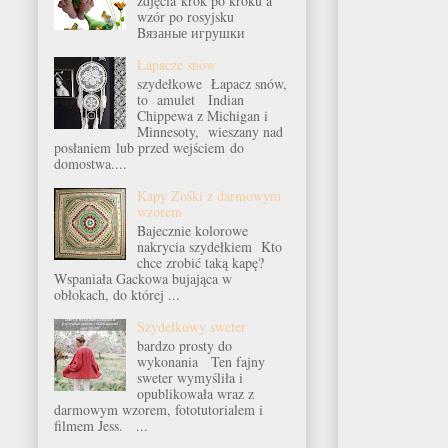
zdjęcia krok po kroku a
wzór po rosyjsku
Bязаные игрушки
Łapacze snów
szydełkowe Łapacz snów,
to amulet Indian
Chippewa z Michigan i
Minnesoty, wieszany nad
posłaniem lub przed wejściem do
domostwa....
Kapy Zośki z darmowym
wzorem
Bajecznie kolorowe
nakrycia szydełkiem Kto
chce zrobić taką kapę?
Wspaniała Gackowa bujająca w
obłokach, do której ...
Szydełkowy sweter
bardzo prosty do
wykonania Ten fajny
sweter wymyśliła i
opublikowała wraz z
darmowym wzorem, fototutorialem i
filmem Jess. ...