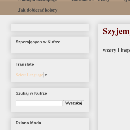
Jak dobierać kolory
Szyjemy
Szperających w Kufrze
wzory i insp
Translate
Select Language
▼
Szukaj w Kufrze
Dziana Moda