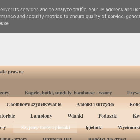
liver its services and to analyze traffic. Your IP address and us
rmance and security metrics to ensure quality of service, gene
buse.
tie prawne
wzory
Kapcie, botki, sandały, bambosze - wzory
Frywo
Choinkowe szydełkowanie
Aniołki i skrzydła
Robó
toriale
Lampiony
Wianki
Poduszki
Kw
ory
Szyjemy torby i plecaki
Igielniki
Wycinanki
lling - wzory
Biżuteria DIY
Robótki dla dzieci