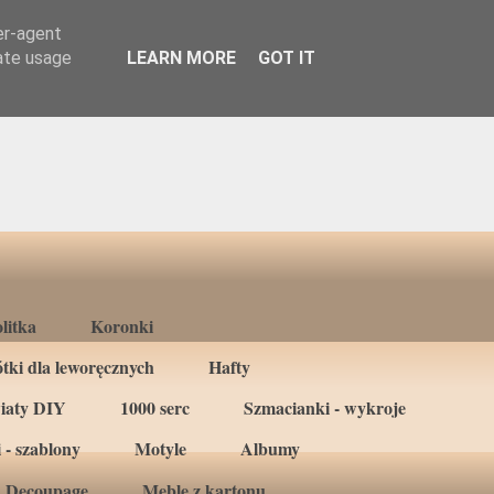
er-agent
rate usage
LEARN MORE
GOT IT
litka
Koronki
tki dla leworęcznych
Hafty
iaty DIY
1000 serc
Szmacianki - wykroje
 - szablony
Motyle
Albumy
Decoupage
Meble z kartonu