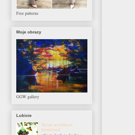
Free patterns
Moje obrazy
GGW gallery
Lubicie
Skrzat szydełkiem -
fototutorial