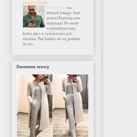
Dziana Moda
Marynarka
-
na
drutach [image: knit
jacket] Fantastyczna
marynara! No może
wybrałabym inny
kolor, ale i w tym kolorze jest
świetna. Tak bardzo mi się podoba,
że zro...
Darmowe wzory