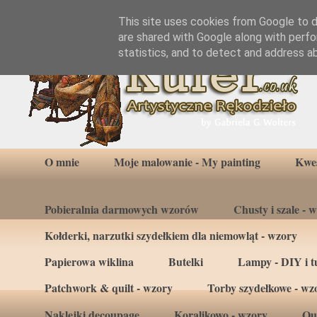
This site uses cookies from Google to de
are shared with Google along with perfo
statistics, and to detect and address a
O mnie
Moje malowanie - My painting
Kwes
Pobieralnia darmowych wzorów
Chusty i szale - 
Kołderki, narzutki szydełkiem dla niemowląt - wzory
Papierowa wiklina
Butelki
Lampy - DIY i tu
Patchwork & quilt - wzory
Torby szydełkowe - wz
Naklejki decoupage
Koralikowo - wzory
Qui