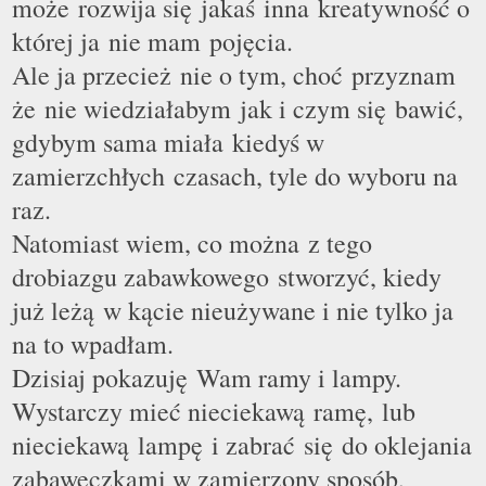
może rozwija się jakaś inna kreatywność o
której ja nie mam pojęcia.
Ale ja przecież nie o tym, choć przyznam
że nie wiedziałabym jak i czym się bawić,
gdybym sama miała kiedyś w
zamierzchłych czasach, tyle do wyboru na
raz.
Natomiast wiem, co można z tego
drobiazgu zabawkowego stworzyć, kiedy
już leżą w k
ą
cie nieużywane i nie tylko ja
na to wpadłam.
Dzisiaj pokazuj
ę
Wam ramy i lampy.
Wystarczy mieć nieciekaw
ą
ramę, lub
nieciekaw
ą
lampę i zabrać się do oklejania
zabaweczkami w zamierzony sposób,