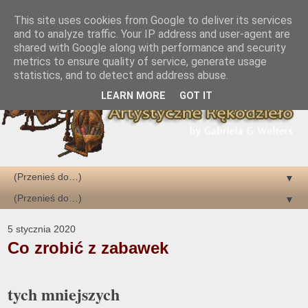
This site uses cookies from Google to deliver its services
and to analyze traffic. Your IP address and user-agent are
shared with Google along with performance and security
metrics to ensure quality of service, generate usage
statistics, and to detect and address abuse.
LEARN MORE
GOT IT
▼
▼
5 stycznia 2020
Co zrobić z zabawek
tych mniejszych