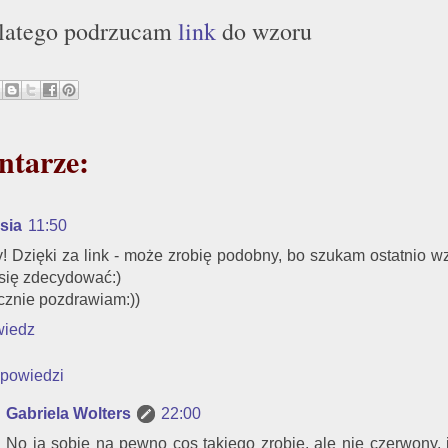
latego podrzucam
link
do wzoru
ntarze:
sia
11:50
! Dzięki za link - może zrobię podobny, bo szukam ostatnio wz
się zdecydować:)
cznie pozdrawiam:))
iedz
powiedzi
Gabriela Wolters
22:00
No ja sobie na pewno cos takiego zrobię, ale nie czerwony,