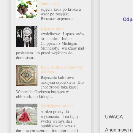
fototutorial
zdjęcia krok po kroku a
wzór po rosyjsku
Bязаные игрушки
Odp
Łapacze snów
szydełkowe Łapacz snów,
to amulet Indian
Chippewa z Michigan i
Minnesoty, wieszany nad
posłaniem lub przed wejściem do
domostwa....
Kapy Zośki z darmowym
wzorem
Bajecznie kolorowe
nakrycia szydełkiem Kto
chce zrobić taką kapę?
Wspaniała Gackowa bujająca w
obłokach, do której ...
Szydełkowy sweter
bardzo prosty do
wykonania Ten fajny
UWAGA
sweter wymyśliła i
opublikowała wraz z
Anonimowi ni
darmowym wzorem, fototutorialem i