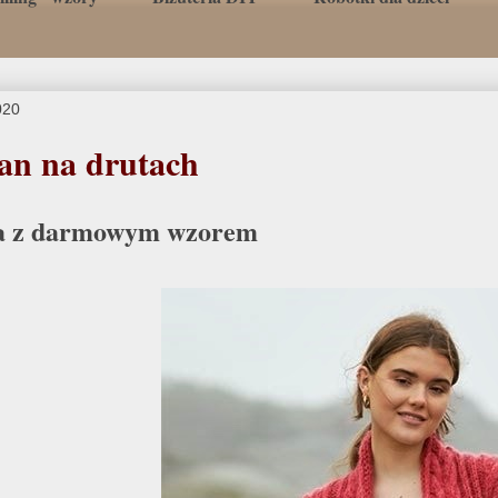
020
an na drutach
a z darmowym wzorem