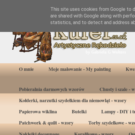
This site uses cookies from Google to de
are shared with Google along with perfo
statistics, and to detect and address a
O mnie
Moje malowanie - My painting
Kwes
Pobieralnia darmowych wzorów
Chusty i szale - 
Kołderki, narzutki szydełkiem dla niemowląt - wzory
Papierowa wiklina
Butelki
Lampy - DIY i tu
Patchwork & quilt - wzory
Torby szydełkowe - wz
Naklejki decoupage
Koralikowo - wzory
Qui