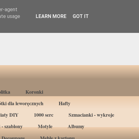
er-agent
rate usage
LEARN MORE
GOT IT
litka
Koronki
tki dla leworęcznych
Hafty
iaty DIY
1000 serc
Szmacianki - wykroje
 - szablony
Motyle
Albumy
Decoupage
Meble z kartonu