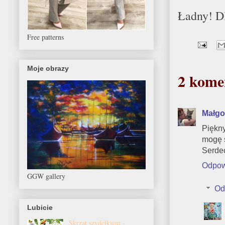
Ładny! D
Free patterns
Moje obrazy
2 kome
Małgo
Piękny
mogę 
Serde
Odpow
GGW gallery
Od
Lubicie
Skrzat szydełkiem -