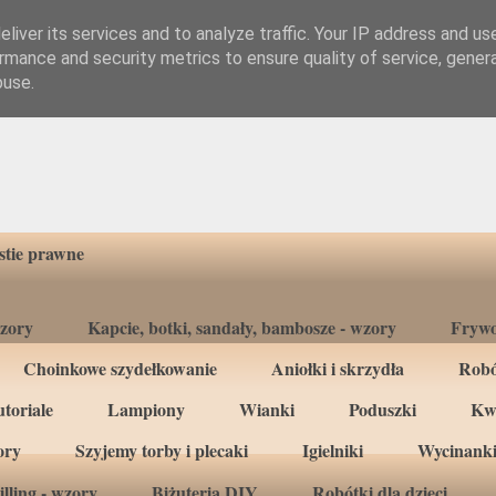
liver its services and to analyze traffic. Your IP address and us
rmance and security metrics to ensure quality of service, gene
buse.
tie prawne
wzory
Kapcie, botki, sandały, bambosze - wzory
Frywo
Choinkowe szydełkowanie
Aniołki i skrzydła
Robó
toriale
Lampiony
Wianki
Poduszki
Kw
ory
Szyjemy torby i plecaki
Igielniki
Wycinanki
lling - wzory
Biżuteria DIY
Robótki dla dzieci