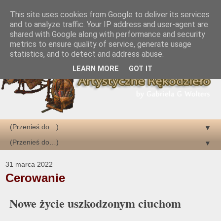
This site uses cookies from Google to deliver its services
and to analyze traffic. Your IP address and user-agent are
shared with Google along with performance and security
metrics to ensure quality of service, generate usage
statistics, and to detect and address abuse.
LEARN MORE
GOT IT
▼
▼
31 marca 2022
Cerowanie
Nowe życie uszkodzonym ciuchom