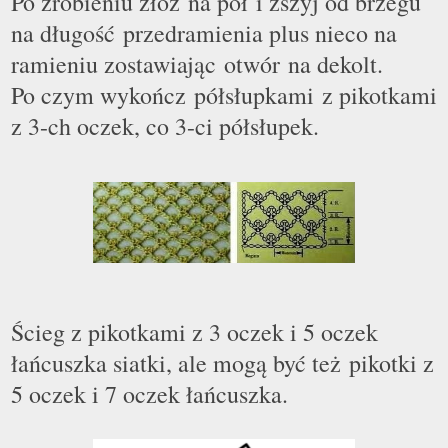
Po zrobieniu złóż na p
ó
ł
i zszyj od brzegu
na długość przedramienia plus nieco na
ramieniu zostawiając otwór na dekolt.
Po czym wykończ półsłupkami z pikotkami
z 3-ch oczek, co 3-ci półsłupek.
Ścieg z pikotkami z 3 oczek i 5 oczek
łańcuszka siatki, ale mogą być też pikotki z
5 oczek i 7 oczek łańcuszka.