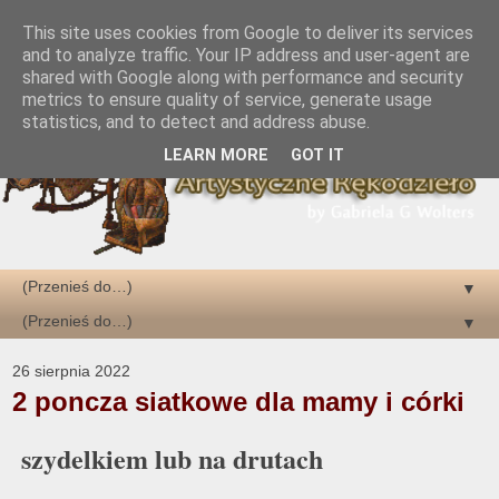
This site uses cookies from Google to deliver its services
and to analyze traffic. Your IP address and user-agent are
shared with Google along with performance and security
metrics to ensure quality of service, generate usage
statistics, and to detect and address abuse.
LEARN MORE
GOT IT
▼
▼
26 sierpnia 2022
2 poncza siatkowe dla mamy i córki
szydelkiem lub na drutach