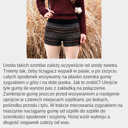
Uroda takich szortów zależy oczywiście od urody swetra.
Tniemy tak, żeby ściągacz wypadł w pasie, a po zszyciu
całych spodenek wszywamy na płasko szeroka gumę
zygzakiem u góry i na dole paska. Jak to zrobić? Utnijcie
tyle gumy ile wynosi pas z zakładką na połączenie.
Zamknijcie gumę jeszcze przed wszywaniem a następnie
upnijcie w czterech miejscach szpilkami, po bokach,
pośrodku przodu i tylu. W trakcie mocowania zygzakiem na
maszynie naciągamy gumę od szpilki do szpilki do
szerokości spodenek i szyjemy. Niżej wzór wykroju a
długość nogawek zależy od was.