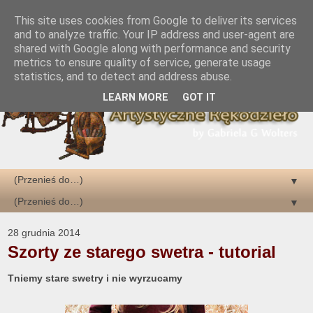
This site uses cookies from Google to deliver its services
and to analyze traffic. Your IP address and user-agent are
shared with Google along with performance and security
metrics to ensure quality of service, generate usage
statistics, and to detect and address abuse.
LEARN MORE
GOT IT
▼
▼
28 grudnia 2014
Szorty ze starego swetra - tutorial
Tniemy stare swetry i nie wyrzucamy