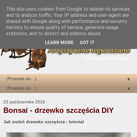
This site uses cookies from Google to deliver its services
and to analyze traffic. Your IP address and user-agent are
shared with Google along with performance and security
metrics to ensure quality of service, generate usage
statistics, and to detect and address abuse.
LEARN MORE
GOT IT
▼
▼
23 października 2015
Bonsai - drzewko szczęścia DIY
Jak zrobić drzewko szczęścia - tutorial