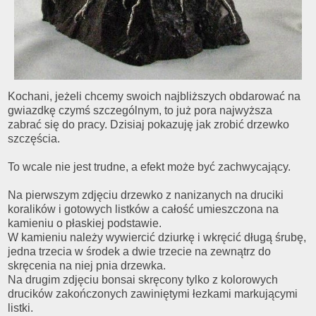
Kochani, jeżeli chcemy swoich najbliższych obdarować na
gwiazdkę czymś szczególnym, to już pora najwyższa
zabrać się do pracy. Dzisiaj pokazuję jak zrobić drzewko
szczęścia.
To wcale nie jest trudne, a efekt może być zachwycający.
Na pierwszym zdjęciu drzewko z nanizanych na druciki
koralików i gotowych listków a całość umieszczona na
kamieniu o płaskiej podstawie.
W kamieniu należy wywiercić dziurkę i wkręcić długą śrubę,
jedna trzecia w środek a dwie trzecie na zewnątrz do
skręcenia na niej pnia drzewka.
Na drugim zdjęciu bonsai skręcony tylko z kolorowych
drucików zakończonych zawiniętymi łezkami markującymi
listki.