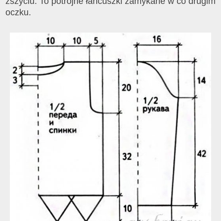
zszyciu. To potrójne łańcuszki zamykane w co drugim
oczku.