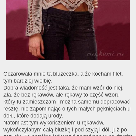
Oczarowała mnie ta bluzeczka, a że kocham filet,
tym bardziej wielbię.
Dobra wiadomość jest taka, że mam wzór do niej.
Z
ł
a, że bez rękawów, ale rękawy to cz
ę
ść wzoru
który tu zamieszczam i można samemu dopracować
resztę, nie zapominając o tych małych pęknięciach u
dołu, które dodają urody.
Natomiast tym wykończeniem u rękawów,
wykończyłabym ca
ł
ą
bluzkę i pod szyj
ą
i dół, już po