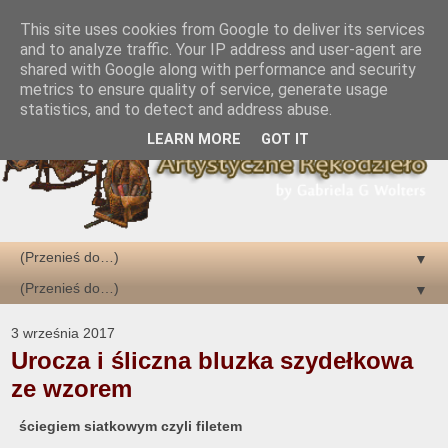
This site uses cookies from Google to deliver its services
and to analyze traffic. Your IP address and user-agent are
shared with Google along with performance and security
metrics to ensure quality of service, generate usage
statistics, and to detect and address abuse.
LEARN MORE
GOT IT
▼
▼
3 września 2017
Urocza i śliczna bluzka szydełkowa
ze wzorem
ściegiem siatkowym czyli filetem