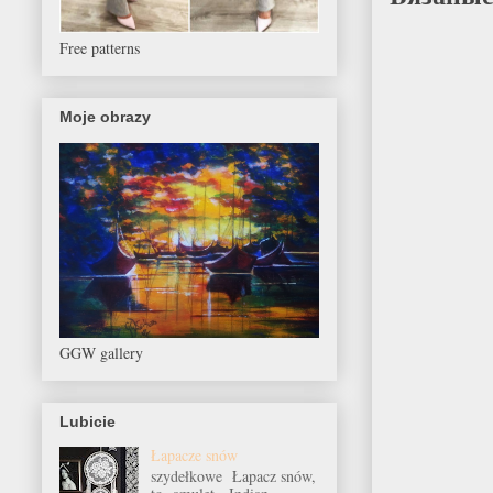
Free patterns
Moje obrazy
GGW gallery
Lubicie
Łapacze snów
szydełkowe Łapacz snów,