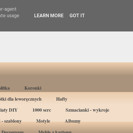
er-agent
rate usage
LEARN MORE
GOT IT
litka
Koronki
tki dla leworęcznych
Hafty
iaty DIY
1000 serc
Szmacianki - wykroje
 - szablony
Motyle
Albumy
Decoupage
Meble z kartonu