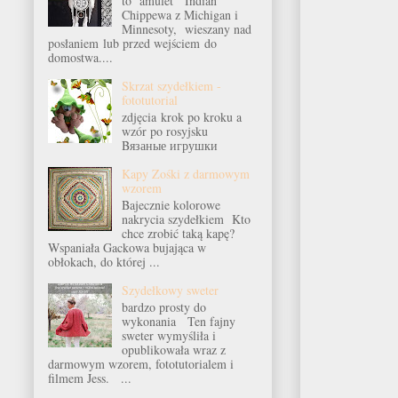
to amulet Indian
Chippewa z Michigan i
Minnesoty, wieszany nad
posłaniem lub przed wejściem do
domostwa....
Skrzat szydełkiem -
fototutorial
zdjęcia krok po kroku a
wzór po rosyjsku
Bязаные игрушки
Kapy Zośki z darmowym
wzorem
Bajecznie kolorowe
nakrycia szydełkiem Kto
chce zrobić taką kapę?
Wspaniała Gackowa bujająca w
obłokach, do której ...
Szydełkowy sweter
bardzo prosty do
wykonania Ten fajny
sweter wymyśliła i
opublikowała wraz z
darmowym wzorem, fototutorialem i
filmem Jess. ...