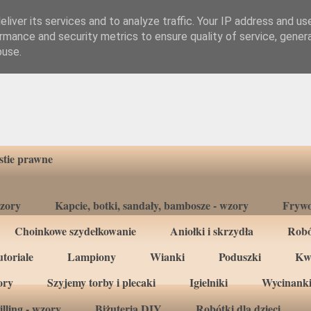
liver its services and to analyze traffic. Your IP address and us
rmance and security metrics to ensure quality of service, gene
buse.
tie prawne
wzory
Kapcie, botki, sandały, bambosze - wzory
Frywo
Choinkowe szydełkowanie
Aniołki i skrzydła
Robó
toriale
Lampiony
Wianki
Poduszki
Kw
ory
Szyjemy torby i plecaki
Igielniki
Wycinanki
lling - wzory
Biżuteria DIY
Robótki dla dzieci