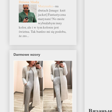
Dziana Moda
Marynarka
-
na
drutach [image: knit
jacket] Fantastyczna
marynara! No może
wybrałabym inny
kolor, ale i w tym kolorze jest
świetna. Tak bardzo mi się podoba,
że zro...
Darmowe wzory
Bязаные