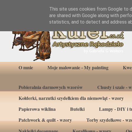
This site uses cookies from Google to de
are shared with Google along with perfo
statistics, and to detect and address a
O mnie
Moje malowanie - My painting
Kwes
Pobieralnia darmowych wzorów
Chusty i szale - 
Kołderki, narzutki szydełkiem dla niemowląt - wzory
Papierowa wiklina
Butelki
Lampy - DIY i tu
Patchwork & quilt - wzory
Torby szydełkowe - wz
Naklejki decoupage
Koralikowo - wzory
Qui