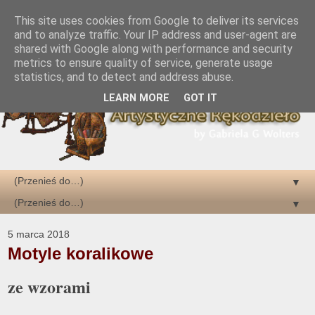
This site uses cookies from Google to deliver its services
and to analyze traffic. Your IP address and user-agent are
shared with Google along with performance and security
metrics to ensure quality of service, generate usage
statistics, and to detect and address abuse.
LEARN MORE
GOT IT
▼
▼
5 marca 2018
Motyle koralikowe
ze wzorami