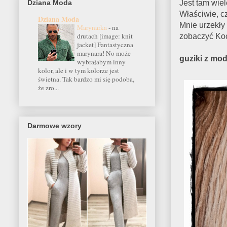
Dziana Moda
Jest tam wiel
Właściwie, c
Dziana Moda
Mnie urzekły 
Marynarka
-
na
drutach [image: knit
zobaczyć Ko
jacket] Fantastyczna
marynara! No może
guziki z mod
wybrałabym inny
kolor, ale i w tym kolorze jest
świetna. Tak bardzo mi się podoba,
że zro...
Darmowe wzory