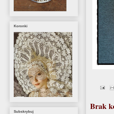
Koronki
Brak k
Subskrybuj