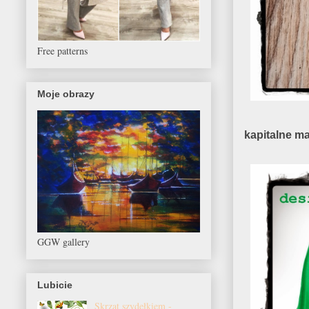
Free patterns
Moje obrazy
kapitalne m
GGW gallery
Lubicie
Skrzat szydełkiem -