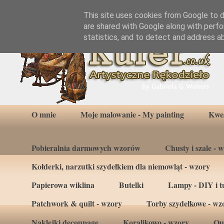
This site uses cookies from Google to de
are shared with Google along with perfo
statistics, and to detect and address a
O mnie
Moje malowanie - My painting
Kwes
Pobieralnia darmowych wzorów
Chusty i szale - 
Kołderki, narzutki szydełkiem dla niemowląt - wzory
Papierowa wiklina
Butelki
Lampy - DIY i tu
Patchwork & quilt - wzory
Torby szydełkowe - wz
Naklejki decoupage
Koralikowo - wzory
Qui