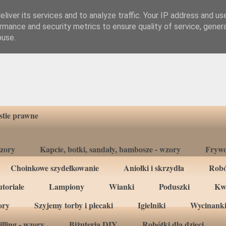
liver its services and to analyze traffic. Your IP address and us
rmance and security metrics to ensure quality of service, gene
buse.
tie prawne
wzory
Kapcie, botki, sandały, bambosze - wzory
Frywo
Choinkowe szydełkowanie
Aniołki i skrzydła
Robó
toriale
Lampiony
Wianki
Poduszki
Kw
ory
Szyjemy torby i plecaki
Igielniki
Wycinanki
lling - wzory
Biżuteria DIY
Robótki dla dzieci