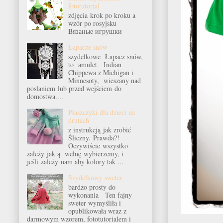
fototutorial
zdjęcia krok po kroku a
wzór po rosyjsku
Bязаные игрушки
Łapacze snów
szydełkowe Łapacz snów,
to amulet Indian
Chippewa z Michigan i
Minnesoty, wieszany nad
posłaniem lub przed wejściem do
domostwa....
Płaszczyki dla dzieci na
drutach
z instrukcją jak zrobić
Śliczny. Prawda?!
Oczywiście wszystko
zależy jak ą wełnę wybierzemy, i
jeśli zależy nam aby kolory tak ...
Szydełkowy sweter
bardzo prosty do
wykonania Ten fajny
sweter wymyśliła i
opublikowała wraz z
darmowym wzorem, fototutorialem i