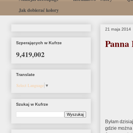
Jak dobierać kolory
21 maja 2014
Panna L
Szperających w Kufrze
9,419,002
Translate
Select Language
▼
Szukaj w Kufrze
Byłam dzisia
gdzie można 