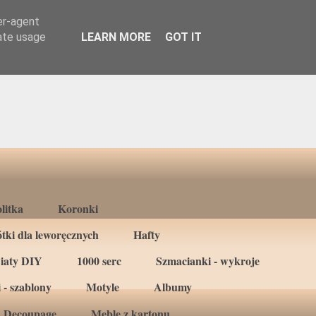
er-agent
rate usage
LEARN MORE
GOT IT
litka
Koronki
tki dla leworęcznych
Hafty
iaty DIY
1000 serc
Szmacianki - wykroje
 - szablony
Motyle
Albumy
Decoupage
Meble z kartonu