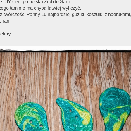
e DIY czyli po polsku Zrób to Sam.
zego tam nie ma chyba łatwiej wyliczyć.
z twórczości Panny Lu najbardziej guziki, koszulki z nadrukami, 
chani.
eliny