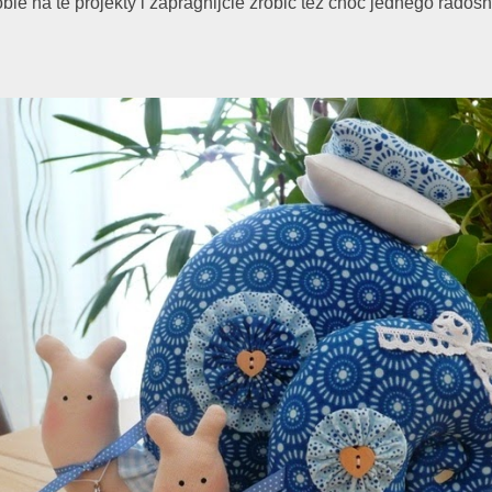
obie na te projekty i zapragnijcie zrobić też choć jednego rad