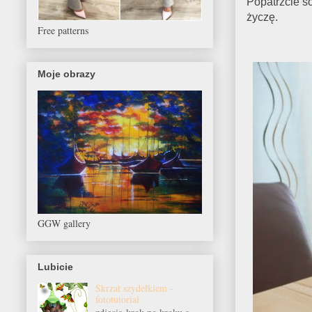
Popatrzcie s
życzę.
Free patterns
Moje obrazy
GGW gallery
Lubicie
Skrzat szydełkiem -
fototutorial