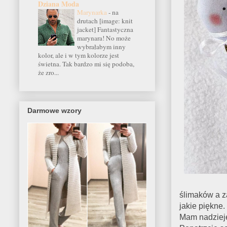
Dziana Moda
Marynarka
-
na
drutach [image: knit
jacket] Fantastyczna
marynara! No może
wybrałabym inny
kolor, ale i w tym kolorze jest
świetna. Tak bardzo mi się podoba,
że zro...
Darmowe wzory
ślimaków a za
jakie piękne.
Mam nadzieje