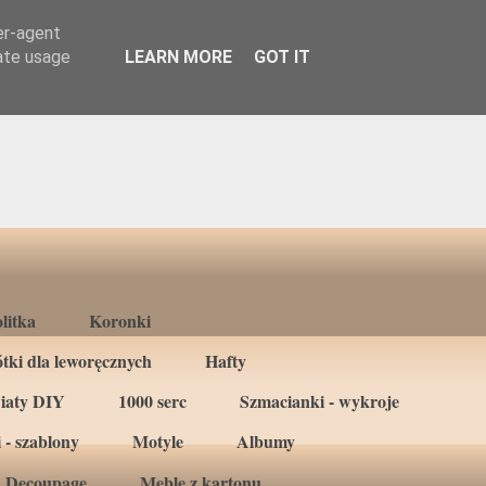
er-agent
rate usage
LEARN MORE
GOT IT
litka
Koronki
tki dla leworęcznych
Hafty
iaty DIY
1000 serc
Szmacianki - wykroje
 - szablony
Motyle
Albumy
Decoupage
Meble z kartonu