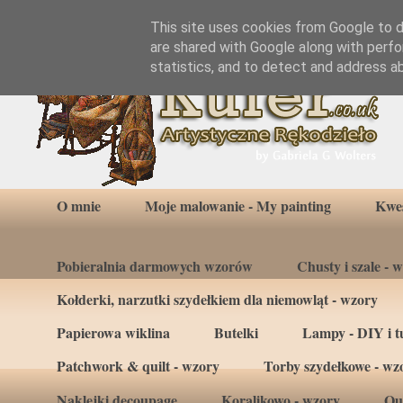
This site uses cookies from Google to de
are shared with Google along with perfo
statistics, and to detect and address a
O mnie
Moje malowanie - My painting
Kwes
Pobieralnia darmowych wzorów
Chusty i szale - 
Kołderki, narzutki szydełkiem dla niemowląt - wzory
Papierowa wiklina
Butelki
Lampy - DIY i tu
Patchwork & quilt - wzory
Torby szydełkowe - wz
Naklejki decoupage
Koralikowo - wzory
Qui