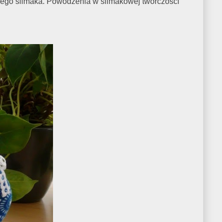
osnego ślimaka. Powodzenia w ślimakowej twórczości