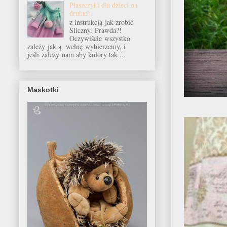
Płaszczyki dla dzieci na
drutach
z instrukcją jak zrobić
Śliczny. Prawda?!
Oczywiście wszystko
zależy jak ą wełnę wybierzemy, i
jeśli zależy nam aby kolory tak ...
Maskotki