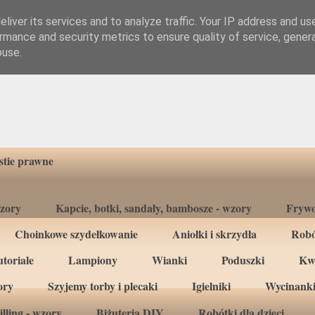
liver its services and to analyze traffic. Your IP address and us
rmance and security metrics to ensure quality of service, gene
buse.
tie prawne
wzory
Kapcie, botki, sandały, bambosze - wzory
Frywo
Choinkowe szydełkowanie
Aniołki i skrzydła
Robó
toriale
Lampiony
Wianki
Poduszki
Kw
ory
Szyjemy torby i plecaki
Igielniki
Wycinanki
lling - wzory
Biżuteria DIY
Robótki dla dzieci