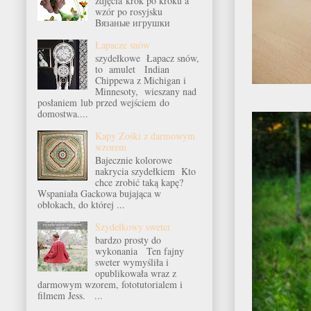
zdjęcia krok po kroku a
wzór po rosyjsku
Bязаные игрушки
Łapacze snów
szydełkowe Łapacz snów,
to amulet Indian
Chippewa z Michigan i
Minnesoty, wieszany nad
posłaniem lub przed wejściem do
domostwa....
Kapy Zośki z darmowym
wzorem
Bajecznie kolorowe
nakrycia szydełkiem Kto
chce zrobić taką kapę?
Wspaniała Gackowa bujająca w
obłokach, do której ...
Szydełkowy sweter
bardzo prosty do
wykonania Ten fajny
sweter wymyśliła i
opublikowała wraz z
darmowym wzorem, fototutorialem i
filmem Jess. ...