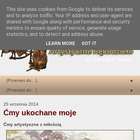
This site uses cookies from Google to deliver its services
and to analyze traffic. Your IP address and user-agent are
shared with Google along with performance and security
metrics to ensure quality of service, generate usage
statistics, and to detect and address abuse.
LEARN MORE
GOT IT
▼
▼
25 września 2014
Ćmy ukochane moje
Ćmy artystyczne z miłością