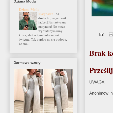
Dziana Moda
Dziana Moda
Marynarka
-
na
drutach [image: knit
jacket] Fantastyczna
marynara! No może
wybrałabym inny
kolor, ale i w tym kolorze jest
świetna. Tak bardzo mi się podoba,
że zro...
Brak k
Darmowe wzory
Prześli
UWAGA
Anonimowi ni