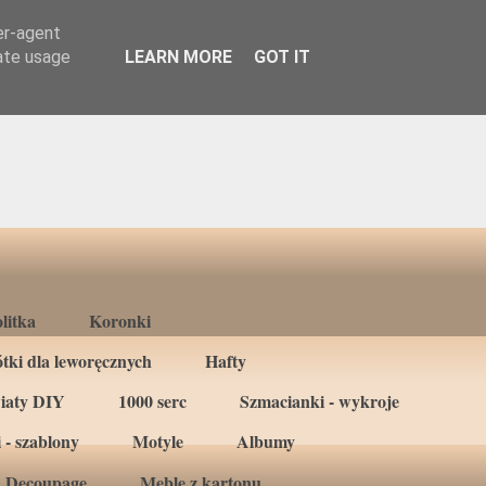
er-agent
rate usage
LEARN MORE
GOT IT
litka
Koronki
tki dla leworęcznych
Hafty
iaty DIY
1000 serc
Szmacianki - wykroje
 - szablony
Motyle
Albumy
Decoupage
Meble z kartonu