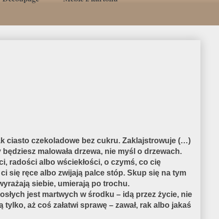
ak ciasto czekoladowe bez cukru. Zaklajstrowuje (…)
 będziesz malowała drzewa, nie myśl o drzewach.
ci, radości albo wściekłości, o czymś, co cię
i się ręce albo zwijają palce stóp. Skup się na tym
wyrażają siebie, umierają po trochu.
rosłych jest martwych w środku – idą przez życie, nie
ą tylko, aż coś załatwi sprawę – zawał, rak albo jakaś