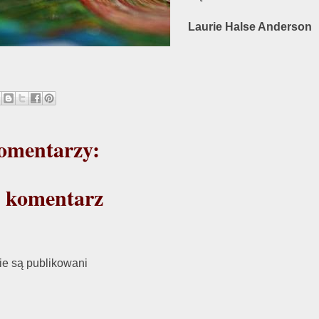
Laurie Halse Anderson
omentarzy:
j komentarz
e są publikowani