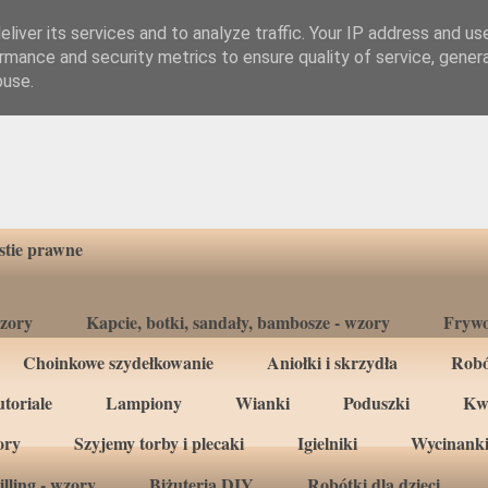
liver its services and to analyze traffic. Your IP address and us
rmance and security metrics to ensure quality of service, gene
buse.
tie prawne
wzory
Kapcie, botki, sandały, bambosze - wzory
Frywo
Choinkowe szydełkowanie
Aniołki i skrzydła
Robó
toriale
Lampiony
Wianki
Poduszki
Kw
ory
Szyjemy torby i plecaki
Igielniki
Wycinanki
lling - wzory
Biżuteria DIY
Robótki dla dzieci