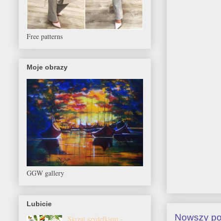
Free patterns
Moje obrazy
GGW gallery
Lubicie
Nowszy po
Skrzat szydełkiem -