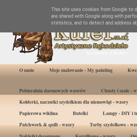
This site uses cookies from Google to de
are shared with Google along with perfo
statistics, and to detect and address a
O mnie
Moje malowanie - My painting
Kwes
Pobieralnia darmowych wzorów
Chusty i szale - 
Kołderki, narzutki szydełkiem dla niemowląt - wzory
Papierowa wiklina
Butelki
Lampy - DIY i tu
Patchwork & quilt - wzory
Torby szydełkowe - wz
Naklejki decoupage
Koralikowo - wzory
Qui