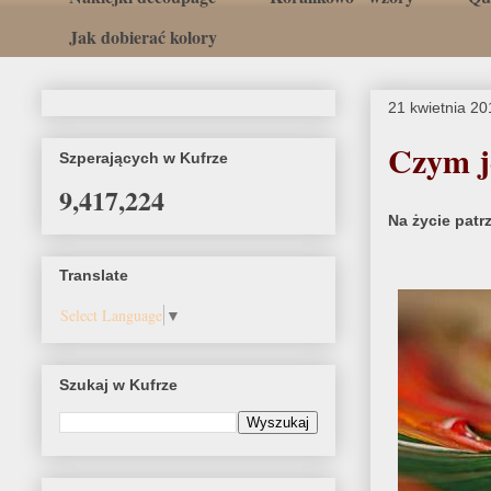
Jak dobierać kolory
21 kwietnia 20
Czym j
Szperających w Kufrze
9,417,224
Na życie patr
Translate
Select Language
▼
Szukaj w Kufrze