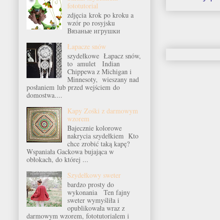
fototutorial
zdjęcia krok po kroku a
wzór po rosyjsku
Bязаные игрушки
Łapacze snów
szydełkowe Łapacz snów,
to amulet Indian
Chippewa z Michigan i
Minnesoty, wieszany nad
posłaniem lub przed wejściem do
domostwa....
Kapy Zośki z darmowym
wzorem
Bajecznie kolorowe
nakrycia szydełkiem Kto
chce zrobić taką kapę?
Wspaniała Gackowa bujająca w
obłokach, do której ...
Szydełkowy sweter
bardzo prosty do
wykonania Ten fajny
sweter wymyśliła i
opublikowała wraz z
darmowym wzorem, fototutorialem i