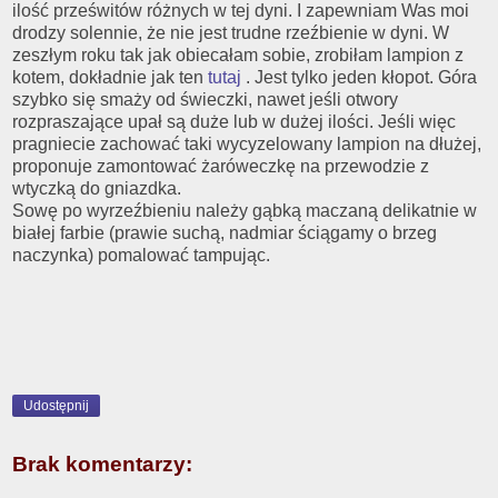
ilość prześwitów różnych w tej dyni. I zapewniam Was moi
drodzy solennie, że nie jest trudne rzeźbienie w dyni. W
zeszłym roku tak jak obiecałam sobie, zrobiłam lampion z
kotem, dokładnie jak ten
tutaj
. Jest tylko jeden kłopot. Góra
szybko się smaży od świeczki, nawet jeśli otwory
rozpraszające upał są duże lub w dużej ilości. Jeśli więc
pragniecie zachować taki wycyzelowany lampion na dłużej,
proponuje zamontować żaróweczkę na przewodzie z
wtyczką do gniazdka.
Sowę po wyrzeźbieniu należy gąbką maczaną delikatnie w
białej farbie (prawie suchą, nadmiar ściągamy o brzeg
naczynka) pomalować tampując.
Udostępnij
Brak komentarzy: