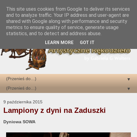
This site uses cookies from Google to deliver its services
and to analyze traffic. Your IP address and user-agent are
shared with Google along with performance and security
metrics to ensure quality of service, generate usage
statistics, and to detect and address abuse.
LEARN MORE
GOT IT
▼
▼
9 października 2015
Lampiony z dyni na Zaduszki
Dyniowa SOWA