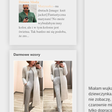
Dziana Moda
Marynarka
-
na
drutach [image: knit
jacket] Fantastyczna
marynara! No może
wybrałabym inny
kolor, ale i w tym kolorze jest
świetna. Tak bardzo mi się podoba,
że zro...
Darmowe wzory
Miałam wujka
dziewczynka, 
nie zobaczę, 
czarownie mis
tylko doprac