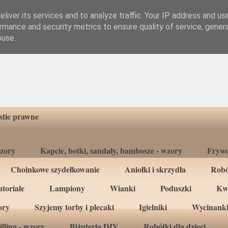
liver its services and to analyze traffic. Your IP address and us
rmance and security metrics to ensure quality of service, gene
buse.
tie prawne
wzory
Kapcie, botki, sandały, bambosze - wzory
Frywo
Choinkowe szydełkowanie
Aniołki i skrzydła
Robó
toriale
Lampiony
Wianki
Poduszki
Kw
ory
Szyjemy torby i plecaki
Igielniki
Wycinanki
lling - wzory
Biżuteria DIY
Robótki dla dzieci