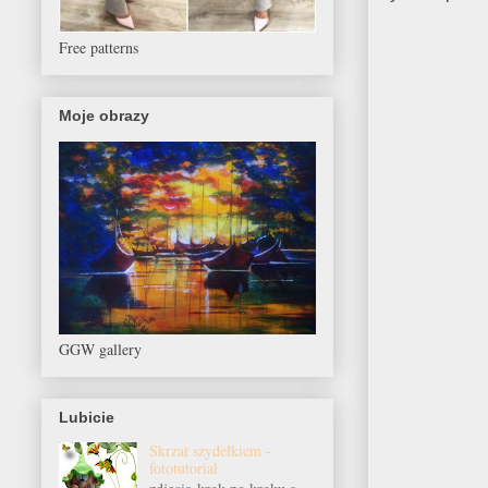
Free patterns
Moje obrazy
GGW gallery
Lubicie
Skrzat szydełkiem -
fototutorial