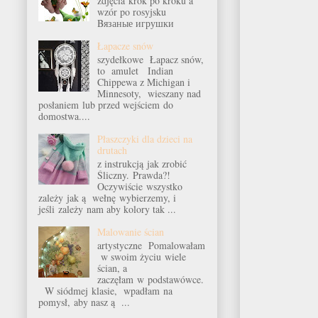
zdjęcia krok po kroku a
wzór po rosyjsku
Bязаные игрушки
Łapacze snów
szydełkowe Łapacz snów,
to amulet Indian
Chippewa z Michigan i
Minnesoty, wieszany nad
posłaniem lub przed wejściem do
domostwa....
Płaszczyki dla dzieci na
drutach
z instrukcją jak zrobić
Śliczny. Prawda?!
Oczywiście wszystko
zależy jak ą wełnę wybierzemy, i
jeśli zależy nam aby kolory tak ...
Malowanie ścian
artystyczne Pomalowałam
w swoim życiu wiele
ścian, a
zaczęłam w podstawówce.
W siódmej klasie, wpadłam na
pomysł, aby nasz ą ...