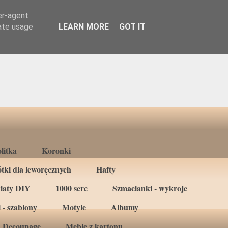
er-agent
rate usage
LEARN MORE
GOT IT
litka
Koronki
tki dla leworęcznych
Hafty
iaty DIY
1000 serc
Szmacianki - wykroje
 - szablony
Motyle
Albumy
Decoupage
Meble z kartonu