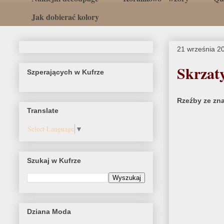
Jak dobierać kolory
21 września 2
Skrzaty
Szperających w Kufrze
Rzeźby ze zn
Translate
Select Language
▼
Szukaj w Kufrze
Dziana Moda