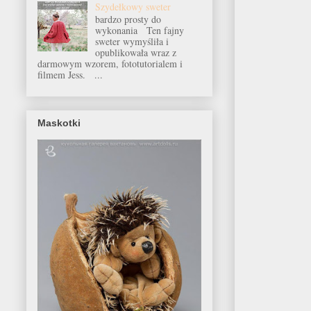
Szydełkowy sweter
bardzo prosty do
wykonania Ten fajny
sweter wymyśliła i
opublikowała wraz z
darmowym wzorem, fototutorialem i
filmem Jess. ...
Maskotki