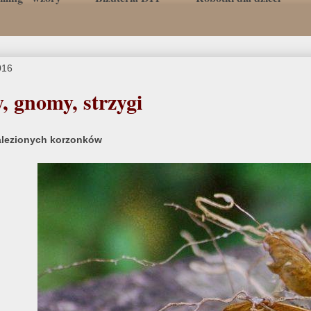
016
, gnomy, strzygi
alezionych korzonków