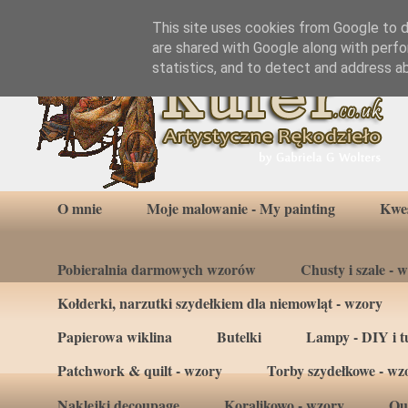
This site uses cookies from Google to de
are shared with Google along with perfo
statistics, and to detect and address a
O mnie
Moje malowanie - My painting
Kwes
Pobieralnia darmowych wzorów
Chusty i szale - 
Kołderki, narzutki szydełkiem dla niemowląt - wzory
Papierowa wiklina
Butelki
Lampy - DIY i tu
Patchwork & quilt - wzory
Torby szydełkowe - wz
Naklejki decoupage
Koralikowo - wzory
Qui