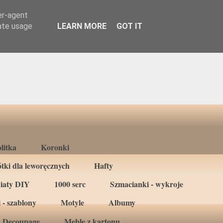
er-agent
rate usage
LEARN MORE
GOT IT
litka
Koronki
tki dla leworęcznych
Hafty
iaty DIY
1000 serc
Szmacianki - wykroje
 - szablony
Motyle
Albumy
Decoupage
Meble z kartonu