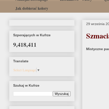
Jak dobierać kolory
29 września 2
Szmaci
Szperających w Kufrze
9,418,411
Mistyczne pa
Translate
Select Language
▼
Szukaj w Kufrze