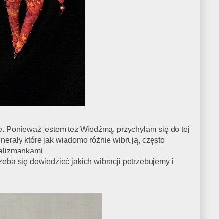
ce. Ponieważ jestem też Wiedźmą, przychylam się do tej
inerały które jak wiadomo różnie wibrują, często
talizmankami.
zeba się dowiedzieć jakich wibracji potrzebujemy i