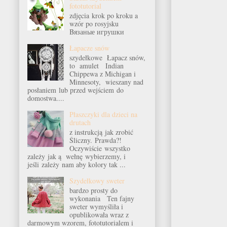
fototutorial
zdjęcia krok po kroku a
wzór po rosyjsku
Bязаные игрушки
Łapacze snów
szydełkowe Łapacz snów,
to amulet Indian
Chippewa z Michigan i
Minnesoty, wieszany nad
posłaniem lub przed wejściem do
domostwa....
Płaszczyki dla dzieci na
drutach
z instrukcją jak zrobić
Śliczny. Prawda?!
Oczywiście wszystko
zależy jak ą wełnę wybierzemy, i
jeśli zależy nam aby kolory tak ...
Szydełkowy sweter
bardzo prosty do
wykonania Ten fajny
sweter wymyśliła i
opublikowała wraz z
darmowym wzorem, fototutorialem i