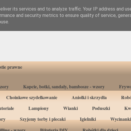
liver its services and to analyze traffic. Your IP address and us
rmance and security metrics to ensure quality of service, gene
buse.
tie prawne
wzory
Kapcie, botki, sandały, bambosze - wzory
Frywo
Choinkowe szydełkowanie
Aniołki i skrzydła
Robó
toriale
Lampiony
Wianki
Poduszki
Kw
ory
Szyjemy torby i plecaki
Igielniki
Wycinanki
lling - wzory
Biżuteria DIY
Robótki dla dzieci