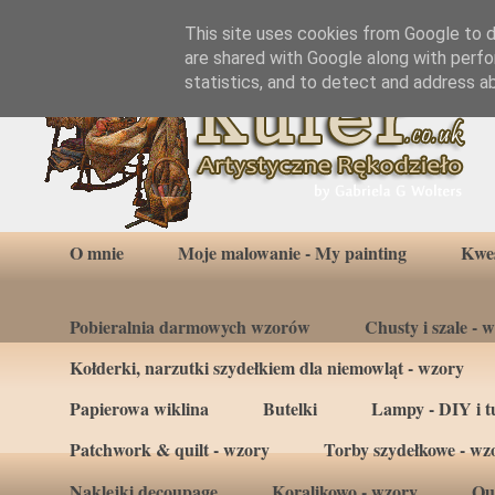
This site uses cookies from Google to de
are shared with Google along with perfo
statistics, and to detect and address a
O mnie
Moje malowanie - My painting
Kwes
Pobieralnia darmowych wzorów
Chusty i szale - 
Kołderki, narzutki szydełkiem dla niemowląt - wzory
Papierowa wiklina
Butelki
Lampy - DIY i tu
Patchwork & quilt - wzory
Torby szydełkowe - wz
Naklejki decoupage
Koralikowo - wzory
Qui