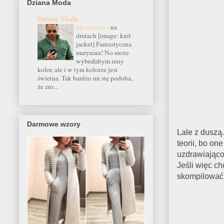
Dziana Moda
Dziana Moda
Marynarka
-
na
drutach [image: knit
jacket] Fantastyczna
marynara! No może
wybrałabym inny
kolor, ale i w tym kolorze jest
świetna. Tak bardzo mi się podoba,
że zro...
Darmowe wzory
Lale z duszą
teorii, bo on
uzdrawiająco
Jeśli więc ch
skompilować 