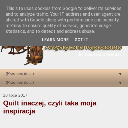
This site uses cookies from Google to deliver its services
and to analyze traffic. Your IP address and user-agent are
shared with Google along with performance and security
metrics to ensure quality of service, generate usage
statistics, and to detect and address abuse.
LEARN MORE
GOT IT
▼
▼
28 lipca 2017
Quilt inaczej, czyli taka moja
inspiracja