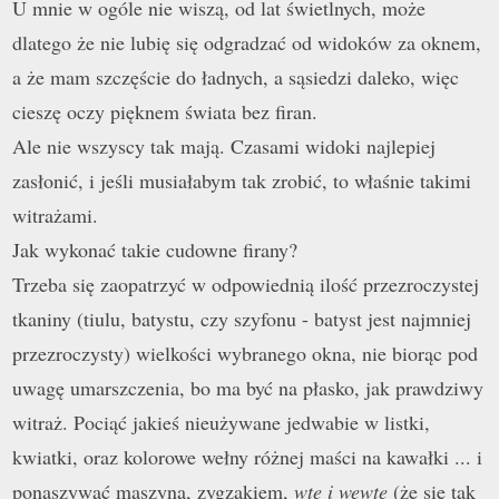
U mnie w ogóle nie wiszą, od lat świetlnych, może
dlatego że nie lubię się odgradzać od widoków za oknem,
a że mam szczęście do ładnych, a sąsiedzi daleko, wi
ę
c
ciesz
ę
oczy pięknem świata bez firan.
Ale nie wszyscy tak maj
ą
. Czasami widoki najlepiej
zasłonić, i jeśli musiałabym tak zrobić, to właśnie takimi
witrażami.
Jak wykonać takie cudowne firany?
Trzeba się zaopatrzyć w odpowiedni
ą
ilość przezroczystej
tkaniny (tiulu, batystu, czy szyfonu - batyst jest najmniej
przezroczysty) wielkości wybranego okna, nie biorąc pod
uwagę umarszczenia, bo ma być na płasko, jak prawdziwy
witraż. Pociąć jakieś nieużywane jedwabie w listki,
kwiatki, oraz kolorowe wełny różnej maści na kawałki ... i
ponaszywać maszyn
ą, zygzakiem
,
wte i wewte
(że się tak