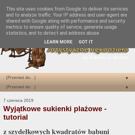
This site uses cookies from Google to deliver its services
and to analyze traffic. Your IP address and user-agent are
shared with Google along with performance and security
metrics to ensure quality of service, generate usage
statistics, and to detect and address abuse.
LEARN MORE
GOT IT
▼
▼
7 czerwca 2019
Wyjątkowe sukienki plażowe -
tutorial
z szydełkowych kwadratów babuni