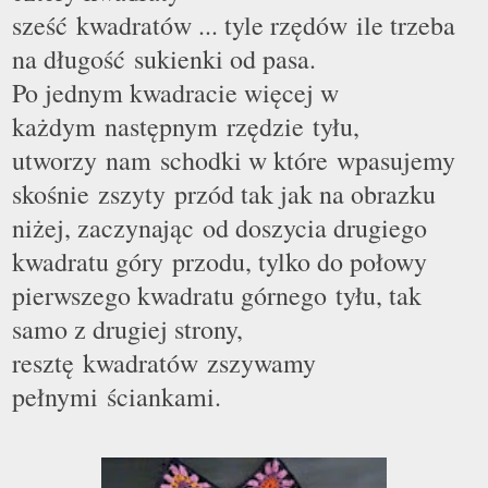
sześć kwadratów ... tyle rzędów ile trzeba
na długość sukienki od pasa.
Po jednym kwadracie więcej w
każdym następnym rzędzie ty
ł
u,
utworzy nam
schodki w które
wpasujemy
skośnie zszyty
przód tak jak na obrazku
niżej, zaczynając od doszycia drugiego
kwadratu góry przodu, tylko do po
ł
owy
pierwszego kwadratu górnego ty
ł
u, tak
samo z drugiej strony,
resztę kwadratów zszywamy
pełnymi ściankami.