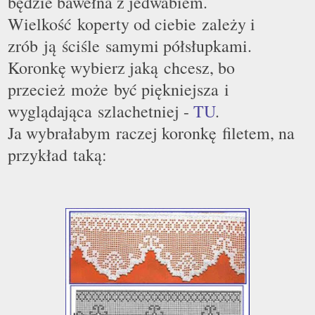
będzie bawełna z jedwabiem.
Wielkość koperty od ciebie zależy i
zrób j
ą
ściśle samymi półsłupkami.
Koronkę wybierz jak
ą
chcesz, bo
przecież może być piękniejsza i
wyglądająca szlachetniej -
TU
.
Ja wybrałabym raczej koronkę filetem, na
przykład tak
ą
: