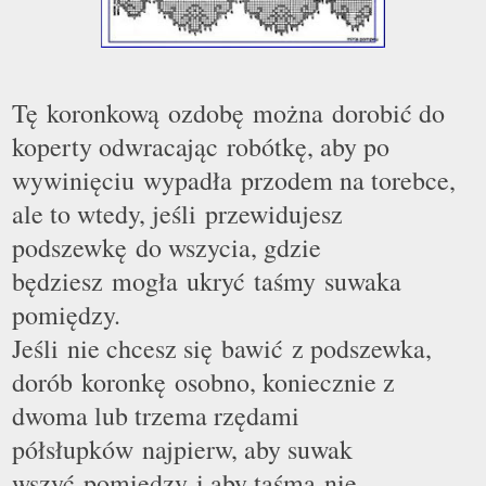
T
ę
koronkow
ą
ozdobę można dorobić do
koperty odwracając robótkę, aby po
wywinięciu wypadła przodem na torebce,
ale to wtedy, jeśli przewidujesz
podszewkę do wszycia, gdzie
będziesz mogła ukryć taśmy suwaka
pomiędzy.
Jeśli nie chcesz się bawić z podszewka,
dorób koronkę osobno, koniecznie z
dwoma lub trzema rzędami
półsłupków najpierw, aby suwak
wszyć pomiędzy i aby taśma nie