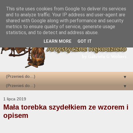
This site uses cookies from Google to deliver its services
and to analyze traffic. Your IP address and user-agent are
shared with Google along with performance and security
metrics to ensure quality of service, generate usage
statistics, and to detect and address abuse.
LEARN MORE
GOT IT
▼
▼
1 lipca 2019
Mała torebka szydełkiem ze wzorem i
opisem