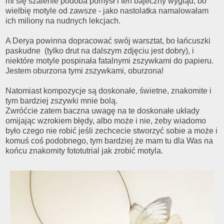
mi się szalenie podoba pomysł i ten bajeczny wygląd, bo
wielbię motyle od zawsze - jako nastolatka namalowałam
ich miliony na nudnych lekcjach.
A Derya powinna dopracować swój warsztat, bo łańcuszki
paskudne (tylko drut na dalszym zdjęciu jest dobry), i
niektóre motyle pospinała fatalnymi zszywkami do papieru.
Jestem oburzona tymi zszywkami, oburzona!
Natomiast kompozycje są doskonałe, świetne, znakomite i
tym bardziej zszywki mnie bolą.
Zwróćcie zatem baczna uwagę na te doskonałe układy
omijając wzrokiem błędy, albo może i nie, żeby wiadomo
było czego nie robić jeśli zechcecie stworzyć sobie a może i
komuś coś podobnego, tym bardziej że mam tu dla Was na
końcu znakomity fototutrial jak zrobić motyla.