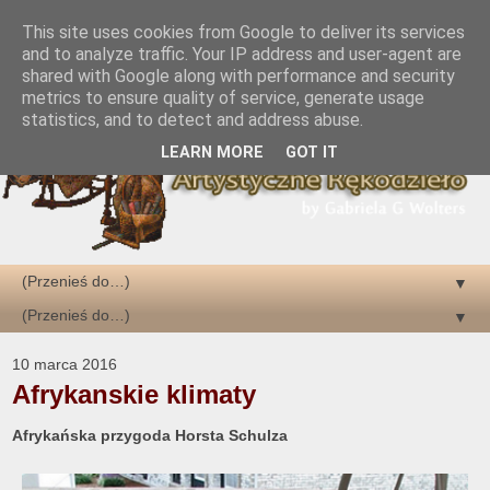
This site uses cookies from Google to deliver its services
and to analyze traffic. Your IP address and user-agent are
shared with Google along with performance and security
metrics to ensure quality of service, generate usage
statistics, and to detect and address abuse.
LEARN MORE
GOT IT
▼
▼
10 marca 2016
Afrykanskie klimaty
Afrykańska przygoda Horsta Schulza