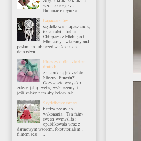
zdjęcia krok po kroku a
wzór po rosyjsku
Bязаные игрушки
Łapacze snów
szydełkowe Łapacz snów,
to amulet Indian
Chippewa z Michigan i
Minnesoty, wieszany nad
posłaniem lub przed wejściem do
domostwa....
Płaszczyki dla dzieci na
drutach
z instrukcją jak zrobić
Śliczny. Prawda?!
Oczywiście wszystko
zależy jak ą wełnę wybierzemy, i
jeśli zależy nam aby kolory tak ...
Szydełkowy sweter
bardzo prosty do
wykonania Ten fajny
sweter wymyśliła i
opublikowała wraz z
darmowym wzorem, fototutorialem i
filmem Jess. ...