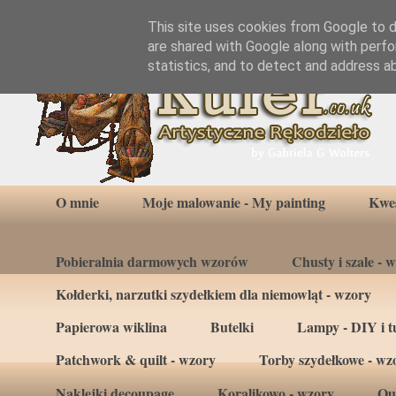
This site uses cookies from Google to de
are shared with Google along with perfo
statistics, and to detect and address a
O mnie
Moje malowanie - My painting
Kwes
Pobieralnia darmowych wzorów
Chusty i szale - 
Kołderki, narzutki szydełkiem dla niemowląt - wzory
Papierowa wiklina
Butelki
Lampy - DIY i tu
Patchwork & quilt - wzory
Torby szydełkowe - wz
Naklejki decoupage
Koralikowo - wzory
Qui