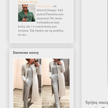
Dziana Moda
Marynarka
-
na
drutach [image: knit
jacket] Fantastyczna
marynara! No może
wybrałabym inny
kolor, ale i w tym kolorze jest
świetna. Tak bardzo mi się podoba,
że zro...
Darmowe wzory
Spójną muz