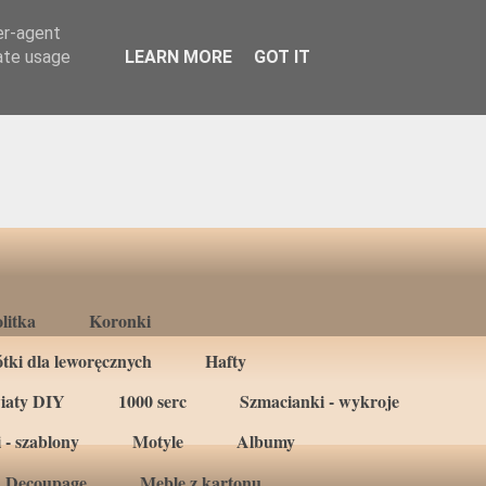
er-agent
rate usage
LEARN MORE
GOT IT
litka
Koronki
tki dla leworęcznych
Hafty
iaty DIY
1000 serc
Szmacianki - wykroje
 - szablony
Motyle
Albumy
Decoupage
Meble z kartonu