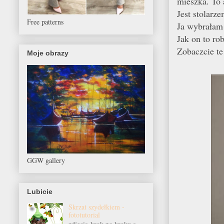
mieszka. To a
Jest stolarz
Free patterns
Ja wybrałam
Jak on to ro
Zobaczcie te 
Moje obrazy
GGW gallery
Lubicie
Skrzat szydełkiem -
fototutorial