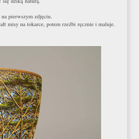
c się dzik
ą
natur
ą
.
k na pierwszym zdjęciu.
ałt misy na tokarce, potem rzeźbi ręcznie i maluje.