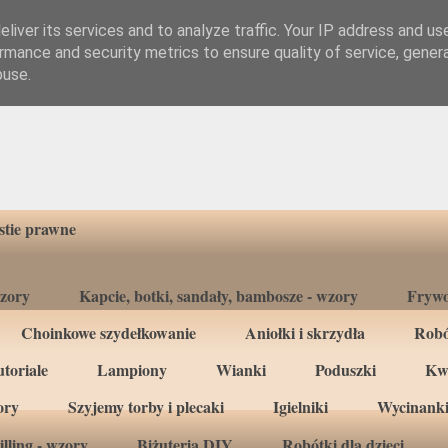
liver its services and to analyze traffic. Your IP address and us
rmance and security metrics to ensure quality of service, gene
buse.
tie prawne
wzory
Kapcie, botki, sandały, bambosze - wzory
Frywo
Choinkowe szydełkowanie
Aniołki i skrzydła
Robó
toriale
Lampiony
Wianki
Poduszki
Kw
ory
Szyjemy torby i plecaki
Igielniki
Wycinanki
lling - wzory
Biżuteria DIY
Robótki dla dzieci