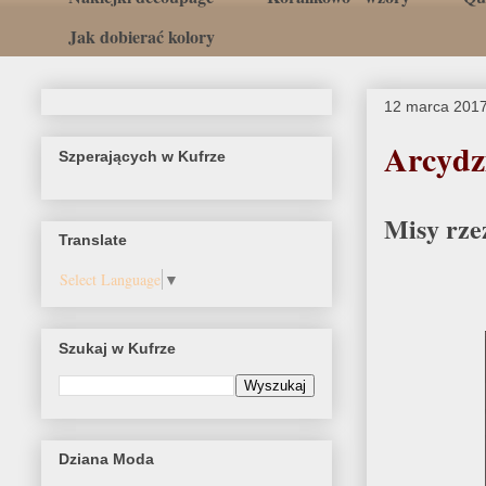
Jak dobierać kolory
12 marca 201
Arcydzi
Szperających w Kufrze
Misy rze
Translate
Select Language
▼
Szukaj w Kufrze
Dziana Moda