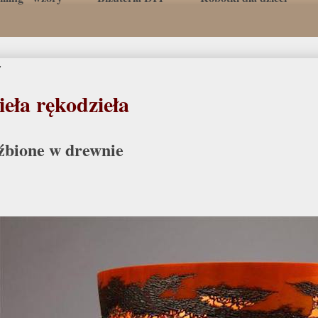
7
eła rękodzieła
źbione w drewnie