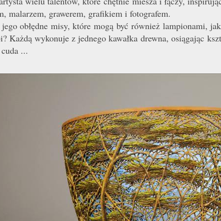
rtysta wielu talentów, które chętnie miesza i łączy, inspirują
em, malarzem, grawerem, grafikiem i fotografem.
 jego obłędne misy, które mogą być również lampionami, ja
bi? Każdą wykonuje z jednego kawałka drewna, osiągając kszt
cuda ...