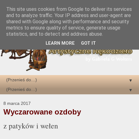
This site uses cookies from Google to deliver its services
and to analyze traffic. Your IP address and user-agent are
shared with Google along with performance and security
metrics to ensure quality of service, generate usage
statistics, and to detect and address abuse.
LEARN MORE
GOT IT
▼
▼
8 marca 2017
Wyczarowane ozdoby
z patyków i wełen