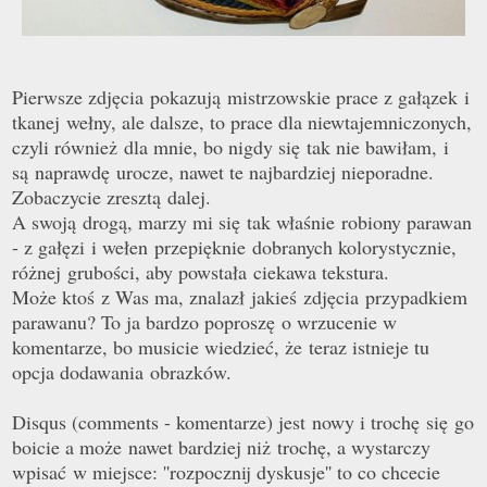
Pierwsze zdjęcia pokazują mistrzowskie prace z gałązek i
tkanej wełny, ale dalsze, to prace dla niewtajemniczonych,
czyli również dla mnie, bo nigdy się tak nie bawiłam, i
są naprawdę urocze, nawet te najbardziej nieporadne.
Zobaczycie zresztą dalej.
A swoj
ą
drog
ą
, marzy mi się tak właśnie robiony parawan
- z gałęzi i wełen przepięknie dobranych kolorystycznie,
różnej grubości, aby powstała ciekawa tekstura.
Mo
ż
e ktoś z Was ma, znalazł jakieś zdjęcia przypadkiem
parawanu? To ja bardzo poproszę o wrzucenie w
komentarze, bo musicie wiedzieć, że teraz istnieje tu
opcja dodawania obrazków.
Disqus (comments - komentarze) jest
nowy i trochę się go
boicie a może nawet bardziej niż trochę, a wystarczy
wpisać w miejsce: ''rozpocznij dyskusje'' to co chcecie