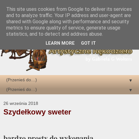
This site uses cookies from Google to deliver its services
and to analyze traffic. Your IP address and user-agent are
shared with Google along with performance and security
metrics to ensure quality of service, generate usage
statistics, and to detect and address abuse.
LEARN MORE
GOT IT
▼
▼
26 września 2018
Szydełkowy sweter
bardzo prosty do wykonania