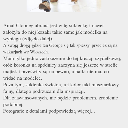
Amal Clooney ubrana jest w t
ę
sukienkę i nawet
założyła do niej kozaki takie same jak modelka na
wybiegu (zdjęcie dalej).
ą
ą
A swoj
drog
gdzie ten George się tak spieszy, przecież są na
wakacjach we Włoszech.
Mam tylko jedno zastrzeżenie do tej kreacji szydełkowej,
otóż koronka na spódnicy zaczyna się jeszcze w strefie
majtek i prześwity są na pewno, a halki nie ma, co
widać na modelce.
Poza tym, sukienka świetna, a i kolor taki musztardowy
fajny, dlatego podrzucam dla inspiracji.
Dla zaawansowanych, nie będzie problemem, zrobienie
podobnej.
Fotografie z detalami podpowiedzą więcej...